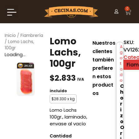
0
Inicio
/
Fiambrería
Lomo
/ Lomo Lachs,
SKU:
Nuestros
A
100gr
Lachs,
VV126
clientes
g
Loading...
Categ
o
también
100gr
t
Fiam
prefiere
a
d
$
2.833
n estos
IVA
o
product
C
incluido
h
os
o
$
28.330
x kg
r
i
Lomo Lachs
z
100gr., laminado,
o
envase al vacío
O
r
Cantidad