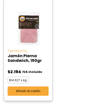
Fiambrería
Jamón Pierna
Sandwich, 150gr
$
2.194
IVA incluido
$
14.627
x kg
Añadir al carrito