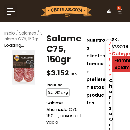
0
Inicio
/
Salames
/ S
Salame
alame C75, 150gr
SKU:
Nuestro
A
Loading...
C75,
VV3201
s
g
Catego
o
clientes
150gr
t
Fiamb
tambié
a
Salam
d
$
3.152
n
IVA
o
prefiere
C
incluido
h
n estos
o
$
21.013
x kg
produc
r
i
tos
Salame
z
Ahumado C75
o
150 g., envase al
O
vacío
r