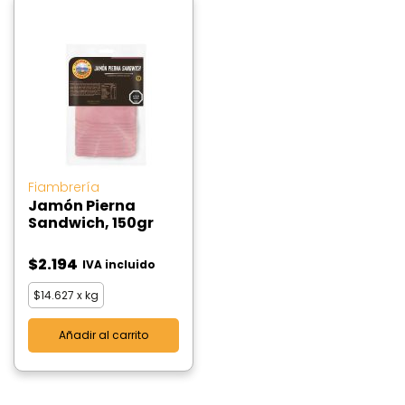
Fiambrería
Jamón Pierna
Sandwich, 150gr
$
2.194
IVA incluido
$
14.627
x kg
Añadir al carrito