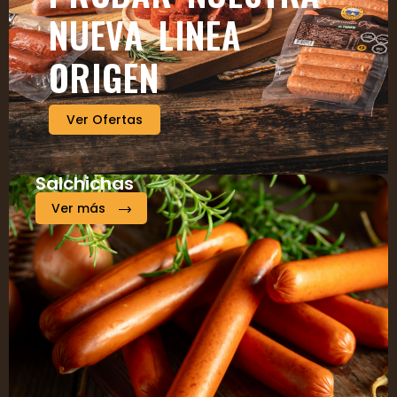
NUEVA LINEA
ORIGEN
Ver Ofertas
Salchichas
Ver más