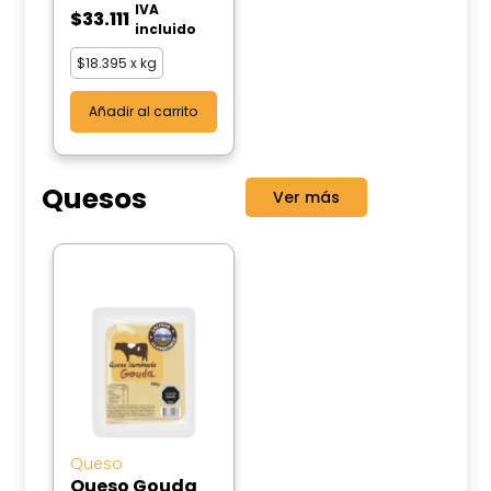
IVA
$
33.111
incluido
$
18.395
x kg
Añadir al carrito
Quesos
Ver más
Queso
Queso Gouda