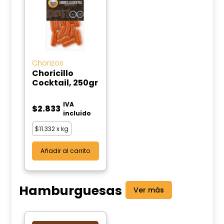
Chorizos
Choricillo
Cocktail, 250gr
IVA
$
2.833
incluido
$
11.332
x kg
Añadir al carrito
Hamburguesas
Ver más