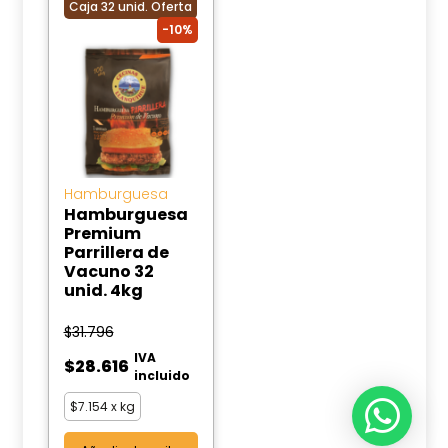
Caja 32 unid. Oferta
10%
Hamburguesa
Hamburguesa
Premium
Parrillera de
Vacuno 32
unid. 4kg
$
31.796
IVA
$
28.616
incluido
$
7.154
x kg