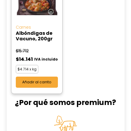
Carnes
Albóndigas de
Vacuno, 200gr
$
15.712
$
14.141
IVA incluido
$
4.714
x kg
Añadir al carrito
¿Por qué somos premium?