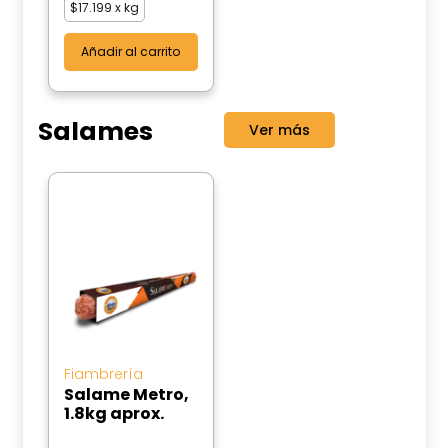
$
17.199
x kg
Añadir al carrito
Salames
Ver más
Fiambrería
Salame Metro,
1.8kg aprox.