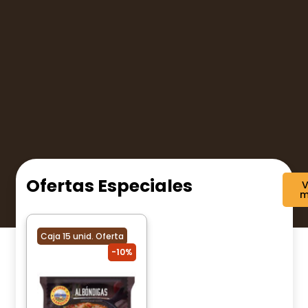
Ofertas Especiales
V
m
Caja 15 unid. Oferta
10%